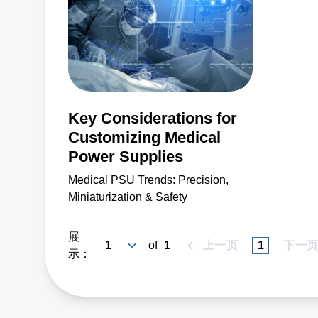
Key Considerations for
Customizing Medical
Power Supplies
Medical PSU Trends: Precision,
Miniaturization & Safety
展
of
1
上一页
1
下一
示：