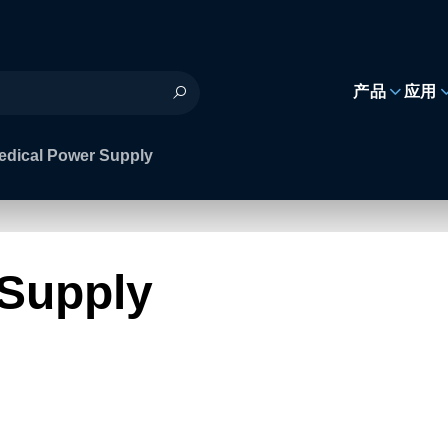
h
产品
应用
edical Power Supply
 Supply