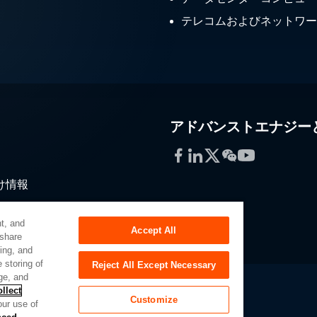
テレコムおよびネットワー
アドバンストエナジー
Facebook
LinkedIn
Twitter
WeChat
YouTube
け情報
通
t, and
Accept All
 share
sing, and
 storing of
Reject All Except Necessary
ge, and
llect
Customize
our use of
ーポータル
UK Modern Slavery Act
Privacy Preferences