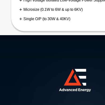
High Voltage Isolated Low-Voltage Power Suppli
Microsize (0.1W to 6W & up to 6KV)
Single O/P (to 30W & 40KV)