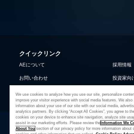
クイックリンク
AEについて
採用情報
お問い合わせ
投資家向
ニュース＆イベント
営業・流
We use cookies to analyze how you use our site, personalize conten
improve your visitor experience with social media features. We also
information about your use of our site with our social media, adverti
analytics partners. By clicking “Accept All Cookies”, you agree to the
cookies on your device to enhance site navigation, analyze site usa
assist in our marketing efforts. Please review the
Information We Co
About You
section of our privacy policy for more information about 
プライバシーポリシー
法的情報
品質
サイトマップ
サプライヤ