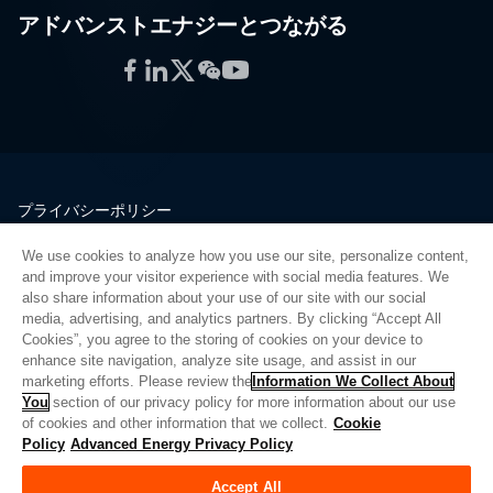
アドバンストエナジーとつながる
Facebook
LinkedIn
Twitter
WeChat
YouTube
プライバシーポリシー
法的情報
We use cookies to analyze how you use our site, personalize content,
品質
and improve your visitor experience with social media features. We
サイトマップ
also share information about your use of our site with our social
media, advertising, and analytics partners. By clicking “Accept All
サプライヤーポータル
Cookies”, you agree to the storing of cookies on your device to
UK Modern Slavery Act
enhance site navigation, analyze site usage, and assist in our
marketing efforts. Please review the
Information We Collect About
Privacy Preferences
You
section of our privacy policy for more information about our use
of cookies and other information that we collect.
Cookie
Do Not Sell or Share My Personal Information
Policy
Advanced Energy Privacy Policy
Limit the Use of My Sensitive Personal Information
Accept All